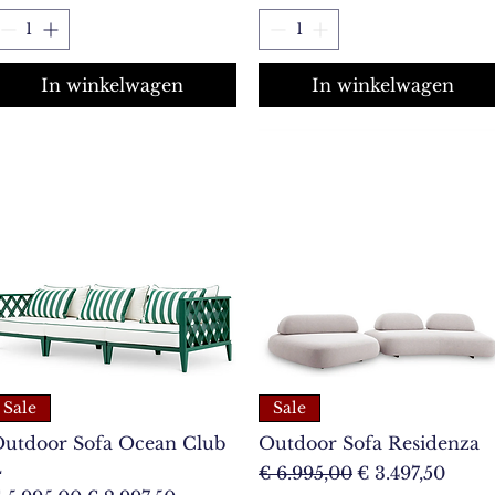
In winkelwagen
In winkelwagen
Sale
Sale
utdoor Sofa Ocean Club
Outdoor Sofa Residenza
L
Normale prijs
Verkoopprijs
€ 6.995,00
€ 3.497,50