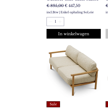
Normale prijs
Verkoopprijs
N
€ 895,00
€ 447,50
€
incl.Btw
|
Enkel ophaling SoLeie
i
In winkelwagen
Sale