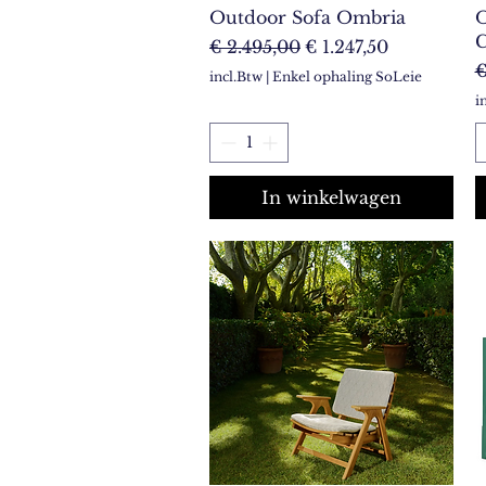
Outdoor Sofa Ombria
O
C
Normale prijs
Verkoopprijs
€ 2.495,00
€ 1.247,50
N
€
incl.Btw
|
Enkel ophaling SoLeie
i
In winkelwagen