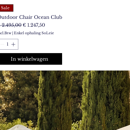
Sale
utdoor Chair Ocean Club
ormale prijs
Verkoopprijs
 2.495,00
€ 1.247,50
ncl.Btw
|
Enkel ophaling SoLeie
In winkelwagen