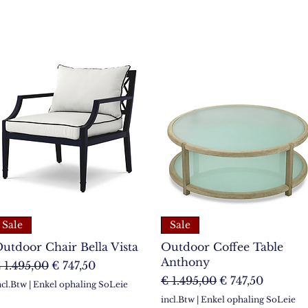
Sale
Sale
utdoor Chair Bella Vista
Outdoor Coffee Table
Anthony
ormale prijs
Verkoopprijs
 1.495,00
€ 747,50
Normale prijs
Verkoopprijs
€ 1.495,00
€ 747,50
ncl.Btw
|
Enkel ophaling SoLeie
incl.Btw
|
Enkel ophaling SoLeie