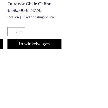
Outdoor Chair Clifton
Normale prijs
Verkoopprijs
€ 695,00
€ 347,50
incl.Btw
|
Enkel ophaling SoLeie
In winkelwagen