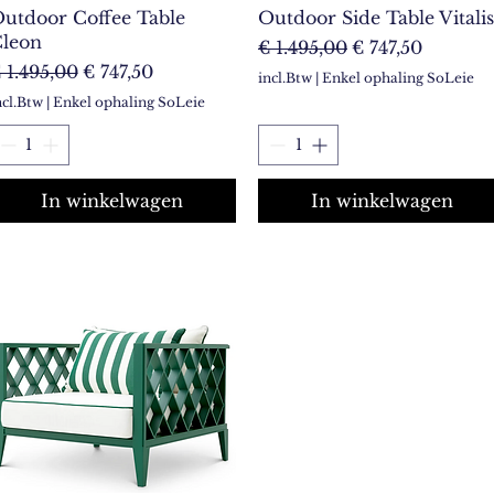
utdoor Coffee Table
Outdoor Side Table Vitalis
leon
Normale prijs
Verkoopprijs
€ 1.495,00
€ 747,50
ormale prijs
Verkoopprijs
 1.495,00
€ 747,50
incl.Btw
|
Enkel ophaling SoLeie
ncl.Btw
|
Enkel ophaling SoLeie
In winkelwagen
In winkelwagen