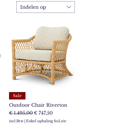
Indelen op
Sale
Outdoor Chair Riverton
Normale prijs
Verkoopprijs
€ 1.495,00
€ 747,50
incl.Btw
|
Enkel ophaling SoLeie