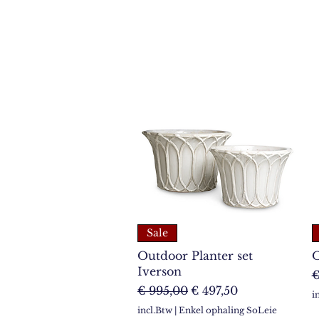
Sale
Outdoor Planter set
O
Iverson
N
€
Normale prijs
Verkoopprijs
€ 995,00
€ 497,50
i
incl.Btw
|
Enkel ophaling SoLeie