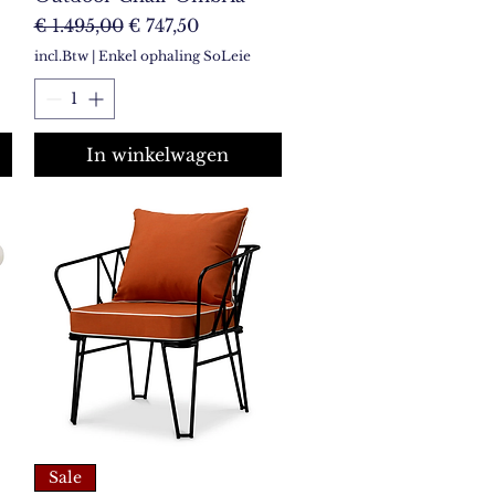
Normale prijs
Verkoopprijs
€ 1.495,00
€ 747,50
incl.Btw
|
Enkel ophaling SoLeie
In winkelwagen
Sale