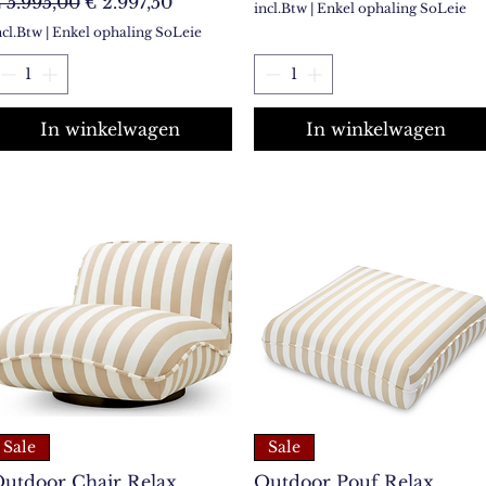
ormale prijs
Verkoopprijs
 5.995,00
€ 2.997,50
incl.Btw
|
Enkel ophaling SoLeie
ncl.Btw
|
Enkel ophaling SoLeie
In winkelwagen
In winkelwagen
Sale
Sale
utdoor Chair Relax
Outdoor Pouf Relax