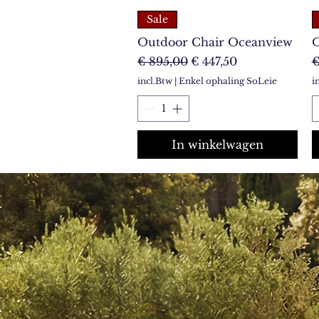
Sale
Outdoor Chair Oceanview
O
Normale prijs
Verkoopprijs
N
€ 895,00
€ 447,50
€
incl.Btw
|
Enkel ophaling SoLeie
i
In winkelwagen