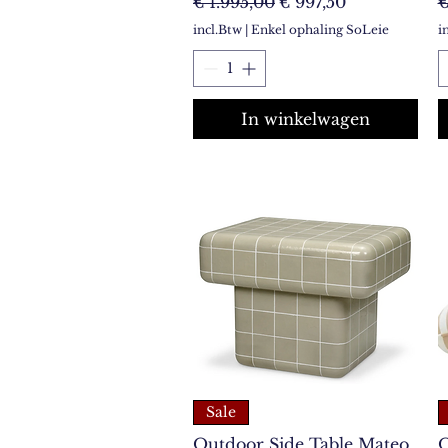
Normale prijs
Verkoopprijs
N
€ 1.995,00
€ 997,50
€
incl.Btw
|
Enkel ophaling SoLeie
i
In winkelwagen
Sale
Outdoor Side Table Mateo
O