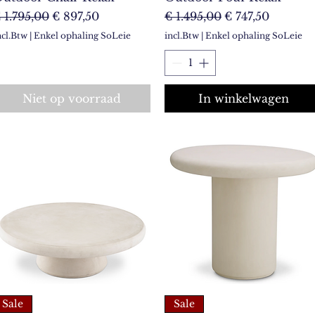
ormale prijs
Verkoopprijs
Normale prijs
Verkoopprijs
 1.795,00
€ 897,50
€ 1.495,00
€ 747,50
ncl.Btw
|
Enkel ophaling SoLeie
incl.Btw
|
Enkel ophaling SoLeie
Niet op voorraad
In winkelwagen
Sale
Sale