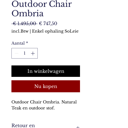
Outdoor Chair
Ombria
Normale
Verkoopprijs
 € 1.495,00 
€ 747,50
prijs
incl.Btw
|
Enkel ophaling SoLeie
Aantal
*
In winkelwagen
Nu kopen
Outdoor Chair Ombria. Natural 
Teak en outdoor stof.
Retour en