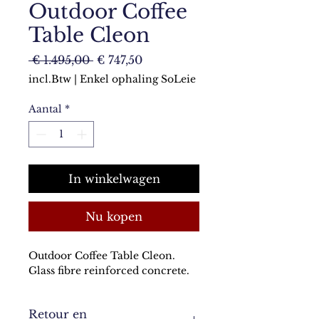
Outdoor Coffee
Table Cleon
Normale
Verkoopprijs
 € 1.495,00 
€ 747,50
prijs
incl.Btw
|
Enkel ophaling SoLeie
Aantal
*
In winkelwagen
Nu kopen
Outdoor Coffee Table Cleon. 
Glass fibre reinforced concrete.
Retour en