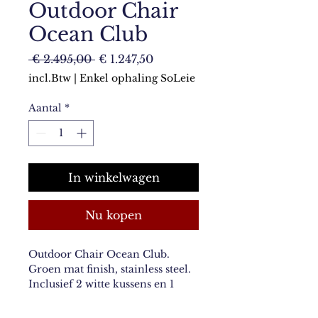
Outdoor Chair
Ocean Club
Normale
Verkoopprijs
 € 2.495,00 
€ 1.247,50
prijs
incl.Btw
|
Enkel ophaling SoLeie
Aantal
*
In winkelwagen
Nu kopen
Outdoor Chair Ocean Club. 
Groen mat finish, stainless steel. 
Inclusief 2 witte kussens en 1 
kussen groen/wit streep.