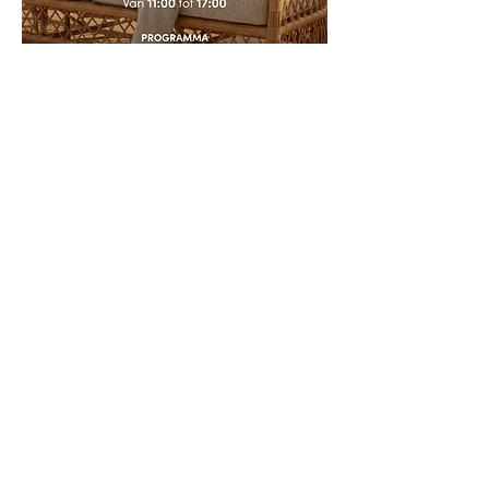
Instagram
SKY Towers
Leopold III-Laan 3C/3E,
8400 Oostende, BE
contact@jbluxury.be
Tel:
+32(0)59 47 17 30
TVA BE1020.548.777